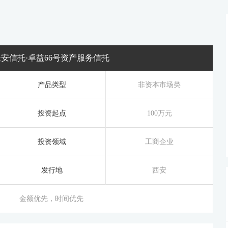
长安信托·卓益66号资产服务信托
产品类型
非资本市场类
投资起点
100万元
投资领域
工商企业
发行地
西安
金额优先，时间优先