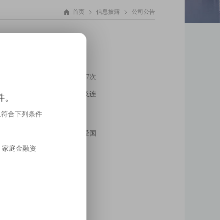



首页
信息披露
公司公告
的公告
阅读次数：4017次
、准确性和完整性承担个别及连
件。
且符合下列条件
章程进行了修改。该事项已经国
序。
，家庭金融资