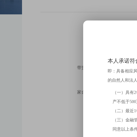
长安
本公司及董事保证本公告内
本人承诺符
带责任。本公司独立董事保证本
即：具备相应
的自然人和法
为加强党的领导，完善公司
家金融监督管理总局陕西监管局
（一）具有
产不低于50
特此公告。
（二）最近1
（三）金融
同意以上条