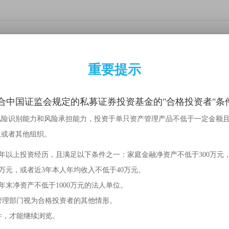
国际信托股份有限公司关于修改公司章程
重要提示
容不存在任何虚假记载、误导性陈述或者重大遗漏，并对其内容的真实性
合中国证监会规定的私募证券投资基金的"合格投资者"条
公告内容真实、准确、完整。
风险识别能力和风险承担能力，投资于单只资产管理产品不低于一定金额
人或者其他组织。
治理架构，落实相关监管意见，经公司股东大会审议通过，本公司对公司
核准（陕金监复〔2024〕74号），并完成西安市市场监督管理局备案程
2年以上投资经历，且满足以下条件之一：家庭金融净资产不低于300万元
0万元，或者近3年本人年均收入不低于40万元。
年末净资产不低于1000万元的法人单位。
管理部门视为合格投资者的其他情形。
件，才能继续浏览。