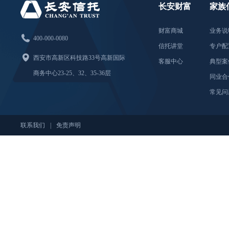
长安财富
家族
财富商城
业务说

400-000-0080
信托讲堂
专户配

西安市高新区科技路33号高新国际
客服中心
典型案
商务中心23-25、32、35-36层
同业合
常见问
联系我们
|
免责声明