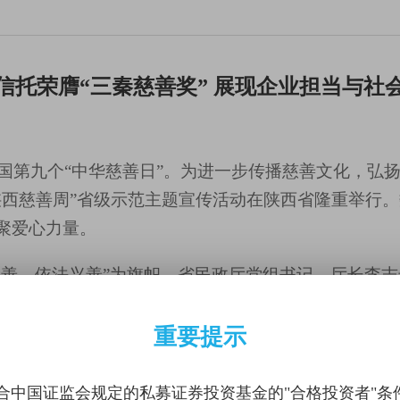
信托荣膺“三秦慈善奖” 展现企业担当与社
国第九个
“中华慈善日”
。
为进一步传播慈善文化
，
弘
陕西慈善周”省级示范主题宣传活动在陕西省隆重举行
聚爱心力量。
向善，依法兴善”为
旗帜
，
省民政厅
党组书记、
厅长李志
不仅展示了陕西省慈善事业的丰硕成果，更成为了慈
新台阶。
重要提示
合中国证监会规定的私募证券投资基金的"合格投资者"条