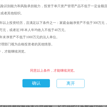
风险识别能力和风险承担能力，投资于单只资产管理产品不低于一定金额
人或者其他组织。
2年以上投资经历，且满足以下条件之一：家庭金融净资产不低于300万元
0万元，或者近3年本人年均收入不低于40万元。
年末净资产不低于1000万元的法人单位。
管理部门视为合格投资者的其他情形。
件，才能继续浏览。
同意以上条件，才能继续浏览。
组织中，长安信托凭借其在慈善领域的卓越表现，荣
期以来积极履行社会责任的肯定。长安信托的“长安慈
确认
离开
因其创新的慈善模式、显著的扶贫成效以及对农村留守