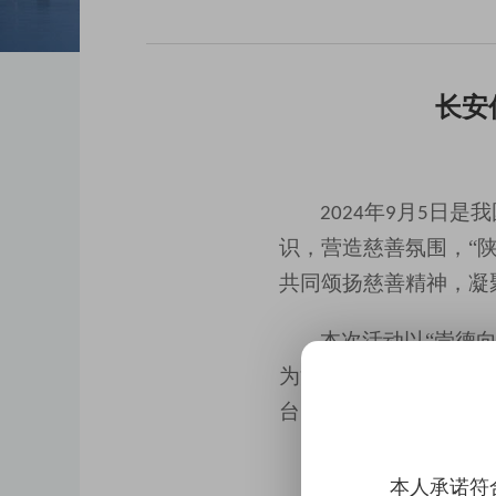
长安
年
月
日
是
我
2024
9
5
识
，
营造慈善氛围，
“
共同颂扬慈善精神，凝
本次
活动以
“崇德
为活动正式启幕。
活动
台，助力慈善事业再上
本人承诺符