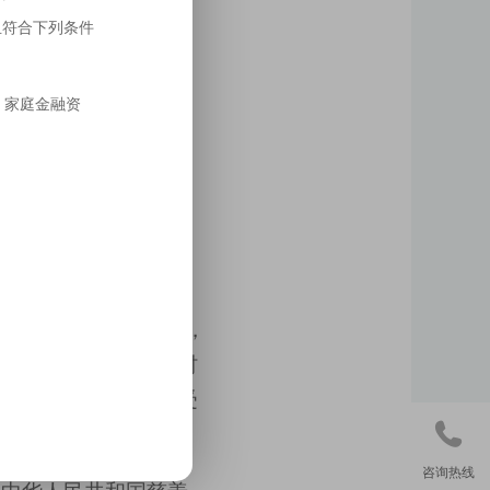
且符合下列条件
，家庭金融资
获第三届
“三秦慈善奖”，
——脱贫攻坚关爱农村
群体的深情关怀而备受

咨询热线