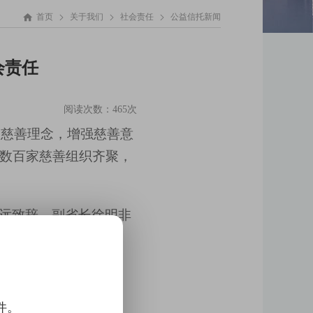




首页
关于我们
社会责任
公益信托新闻
会责任
阅读次数：465次
扬慈善理念
，
增强慈善意
。数百家慈善组织齐聚，
远致辞
，
副省长徐明非
善经验交流与共享的平
件。