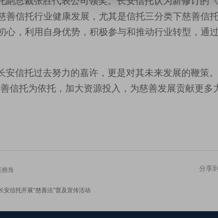
托副总裁张胜代表公司领奖
。
长安信托认为
新修订的
慈善信托行业健康发展
，
尤其是
信托三分类下慈善信
初心，利用自身优势，
积极参与和推动行业转型
，通
长安信托过去努力的嘉许，更是对其未来发展的鞭策
慈善信托为依托，加大资源投入，为慈善
发展
贡献更多
分享
任担当
—长安信托开展“慈善法”普及宣传活动