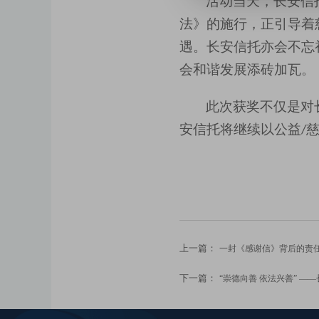
活动当天，
长安信
法》
的施行
，
正引导着
遇
。
长安信托亦会
不忘
会和谐发展添砖加瓦。
此次获奖不仅是对
安信托将继续以公益
/
上一篇：
一封《感谢信》背后的责
下一篇：
“崇德向善 依法兴善” —