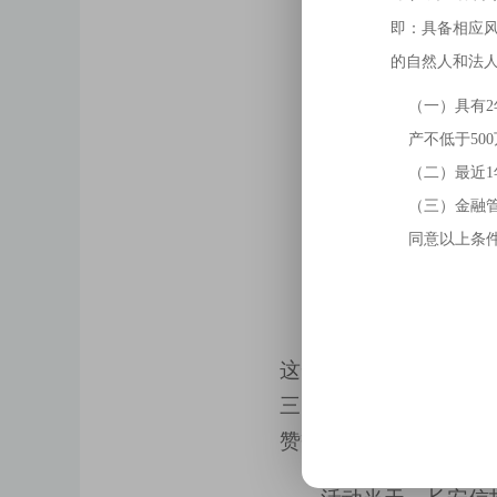
即：具备相应
的自然人和法
（一）具有
产不低于50
（二）最近1
（三）金融
同意以上条
在众星云集的慈善
这一荣誉无疑是对其长
三留守群体慈善项目”
赞誉。