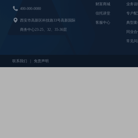
财富商城
业务说

400-000-0080
信托讲堂
专户配

西安市高新区科技路33号高新国际
客服中心
典型案
商务中心23-25、32、35-36层
同业合
常见问
联系我们
|
免责声明