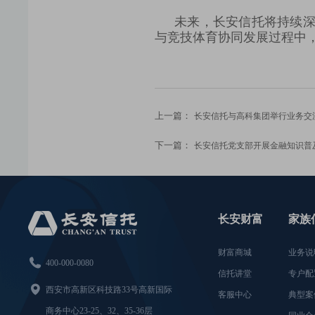
未来，长安信托将持续深
与竞技体育协同发展过程中
上一篇：
长安信托与高科集团举行业务交
下一篇：
长安信托党支部开展金融知识普
长安财富
家族
财富商城
业务说

400-000-0080
信托讲堂
专户配

西安市高新区科技路33号高新国际
客服中心
典型案
商务中心23-25、32、35-36层