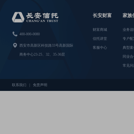
长安财富
家族
财富商城
业务说

400-000-0080
信托讲堂
专户配

西安市高新区科技路33号高新国际
客服中心
典型案
商务中心23-25、32、35-36层
同业合
常见问
联系我们
|
免责声明