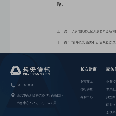
路。
上一篇：
长安信托进社区开展老年金融防
下一篇：
“百年长安 当燃不让 信诚必达 
长安财富
家族
财富商城
业务说

400-000-0080
信托讲堂
专户配

西安市高新区科技路33号高新国际
客服中心
典型案
商务中心23-25、32、35-36层
同业合
常见问