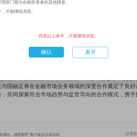
管理部门视为合格投资者的其他情形。
件，才能继续浏览。
国融证券股份有限公司（以下简称“国融证券”）在北京长
同意以上条件，才能继续浏览。
业务合作展开深入探讨。
绍了各自公司的发展概况与金融市场业务布局。国融证券
确认
离开
括2025年收益与回撤表现、研究体系建设、销售交易团
同机制。长安信托就金融市场部的业务模式与发展规划进
，双方聚焦投资策略、团队建设、固收及权益类资产投资
衔接点。通过充分沟通，双方就建立长期、稳定的业务交
托与国融证券在金融市场业务领域的深度合作奠定了良好
合，共同探索符合市场趋势与监管导向的合作模式，携手
。
分享
走湖光，感恩相伴”客户徒步沙龙活动