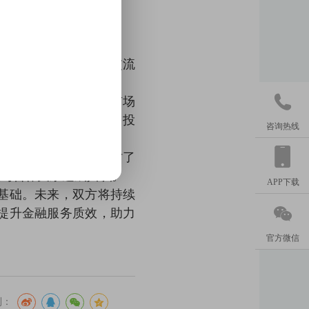
安兴融中心举行业务交流

详细分享了其在金融市场
队搭建以及内部“投研、投
咨询热线
行了交流。
等多个专业领域，探讨了
流与合作关系达成共识。
APP下载
基础。未来，双方将持续

提升金融服务质效，助力
官方微信
到：