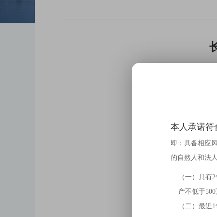
本人承诺符
即：具备相应
的自然人和法
（一）具有
产不低于50
（二）最近1