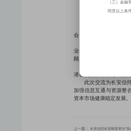
（三）金融
同意以上条
近日，长安信托与
会，双方围绕金融市场
会上，双方分别介
业务领域的实践经验，包
顾、销交”三位一体的协
在随后的讨论环节
潜在的合作方向与业务
此次交流为长安信
加强信息互通与资源整
资本市场健康稳定发展
上一篇：
长安信托长安财富举办“悦