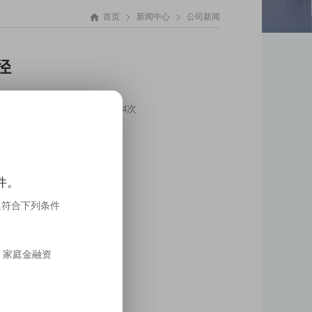



首页
新闻中心
公司新闻
径
阅读次数：194次
件。
且符合下列条件
，家庭金融资