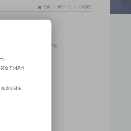



首页
新闻中心
公司新闻
报告摘要
阅读次数：217次
告摘要。
件。
且符合下列条件
到：
，家庭金融资