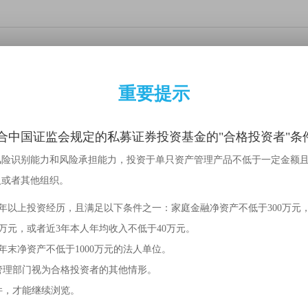
9日公司在《证券时报》及时披露了2005年度
重要提示
公司信息披露工作的要求，公司在《证券时报》及时披露了2005年度报
合中国证监会规定的私募证券投资基金的"合格投资者"条
风险识别能力和风险承担能力，投资于单只资产管理产品不低于一定金额
人或者其他组织。
分享
届董事会第六次会议
2年以上投资经历，且满足以下条件之一：家庭金融净资产不低于300万元
0万元，或者近3年本人年均收入不低于40万元。
年末净资产不低于1000万元的法人单位。
管理部门视为合格投资者的其他情形。
件，才能继续浏览。