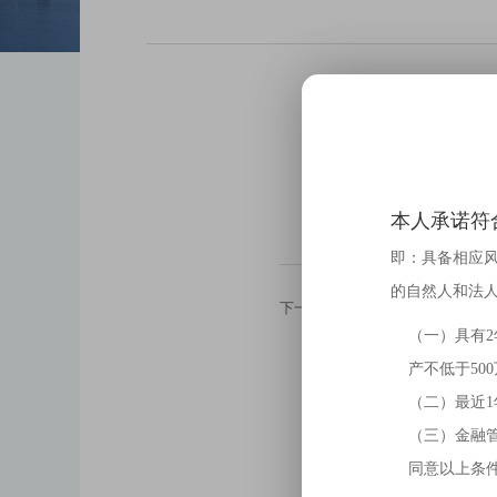
4月2
4月29日，按照银监会对信托
本人承诺符
即：具备相应
的自然人和法
下一篇：
4月27日，公司召开第二
（一）具有
产不低于50
（二）最近1
（三）金融
同意以上条