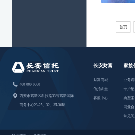
首页
长安财富
家族
财富商城
业务说

400-000-0080
信托讲堂
专户配

西安市高新区科技路33号高新国际
客服中心
典型案
商务中心23-25、32、35-36层
同业合
常见问