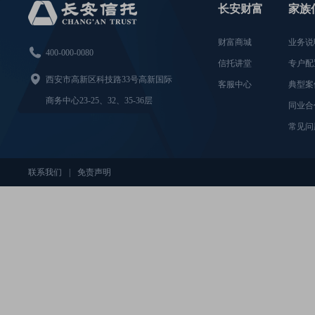
长安财富
家族
财富商城
业务说

400-000-0080
信托讲堂
专户配

西安市高新区科技路33号高新国际
客服中心
典型案
商务中心23-25、32、35-36层
同业合
常见问
联系我们
|
免责声明